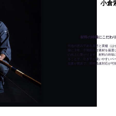
小倉
材料の吟味にこだわりま
す
。
材料の吟味にこだわ
大地の恵みである真竹と黄櫨（は
燥に２年。手間暇かけ素材を厳選し
の向上に繋がります。材料の吟味
ることで、引き手が扱いやすいベ
​在庫が豊富で、常時迅速対応が可