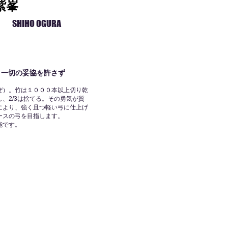
紫峯
SHIHO OGURA
り一切の妥協を許さず
ぜ）。竹は１０００本以上切り乾
、2/3は捨てる。その勇気が質
により、強く且つ軽い弓に仕上げ
ースの弓を目指します。
能です。