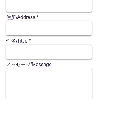
住所/Address
件名/Tittle
メッセージ/Message
都城弓製造業協同組合
代表理事：楠見 純寛